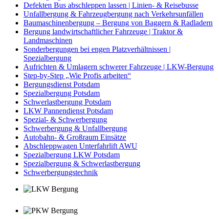
Defekten Bus abschleppen lassen | Linien- & Reisebusse
Unfallbergung & Fahrzeugbergung nach Verkehrsunfällen
Baumaschinenbergung – Bergung von Baggern & Radladern
Bergung landwirtschaftlicher Fahrzeuge | Traktor &
Landmaschinen
Sonderbergungen bei engen Platzverhältnissen |
Spezialbergung
Aufrichten & Umlagern schwerer Fahrzeuge | LKW-Bergung
Step-by-Step „Wie Profis arbeiten“
Bergungsdienst Potsdam
Spezialbergung Potsdam
Schwerlastbergung Potsdam
LKW Pannendienst Potsdam
Spezial- & Schwerbergung
Schwerbergung & Unfallbergung
Autobahn- & Großraum Einsätze
Abschleppwagen Unterfahrlift AWU
Spezialbergung LKW Potsdam
Spezialbergung & Schwerlastbergung
Schwerbergungstechnik
Bergungsdienst Potsdam