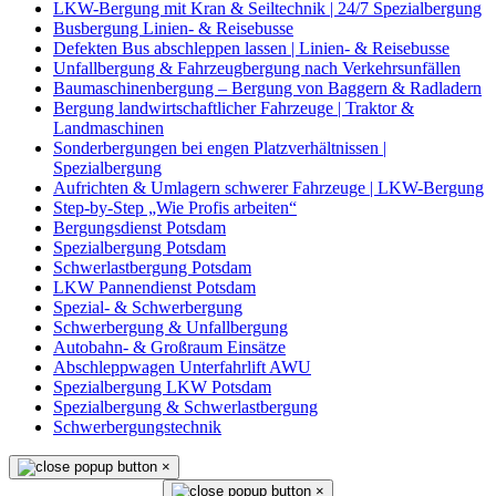
LKW-Bergung mit Kran & Seiltechnik | 24/7 Spezialbergung
Busbergung Linien- & Reisebusse
Defekten Bus abschleppen lassen | Linien- & Reisebusse
Unfallbergung & Fahrzeugbergung nach Verkehrsunfällen
Baumaschinenbergung – Bergung von Baggern & Radladern
Bergung landwirtschaftlicher Fahrzeuge | Traktor &
Landmaschinen
Sonderbergungen bei engen Platzverhältnissen |
Spezialbergung
Aufrichten & Umlagern schwerer Fahrzeuge | LKW-Bergung
Step-by-Step „Wie Profis arbeiten“
Bergungsdienst Potsdam
Spezialbergung Potsdam
Schwerlastbergung Potsdam
LKW Pannendienst Potsdam
Spezial- & Schwerbergung
Schwerbergung & Unfallbergung
Autobahn- & Großraum Einsätze
Abschleppwagen Unterfahrlift AWU
Spezialbergung LKW Potsdam
Spezialbergung & Schwerlastbergung
Schwerbergungstechnik
×
×