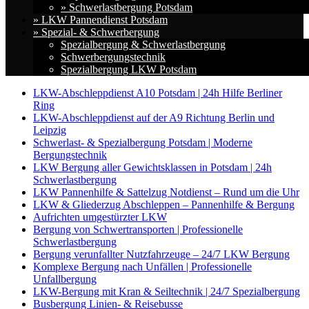
» Schwerlastbergung Potsdam
» LKW Pannendienst Potsdam
» Spezial- & Schwerbergung
Spezialbergung & Schwerlastbergung
Schwerbergungstechnik
Spezialbergung LKW Potsdam
LKW-Abschleppdienst A10 Potsdam | 24h Hilfe Berliner
Ring
LKW-Abschleppdienst auf der A9 Richtung Berlin und
Leipzig
Schwerlast- & Spezialbergung Potsdam | Moderne
Bergungstechnik
LKW Bergung aller Gewichtsklassen in Potsdam | 24h
Schwerlastbergung
LKW Pannenhilfe & Sattelzug Notdienst – Rund um die Uhr
LKW & Gliederzug Abschleppen – Pannenhilfe & Bergung
Aufrichten umgestürzter LKW
Bergung von Schwertransporten | Professionelle
Schwerlastbergung
Bergung verunfallter Nutzfahrzeuge – 24/7 LKW Bergung
Komplexe Bergung nach Unfällen | Professionelle
Unfallbergung
LKW-Bergung mit Kran & Seiltechnik | 24/7 Spezialbergung
Busbergung Linien- & Reisebusse