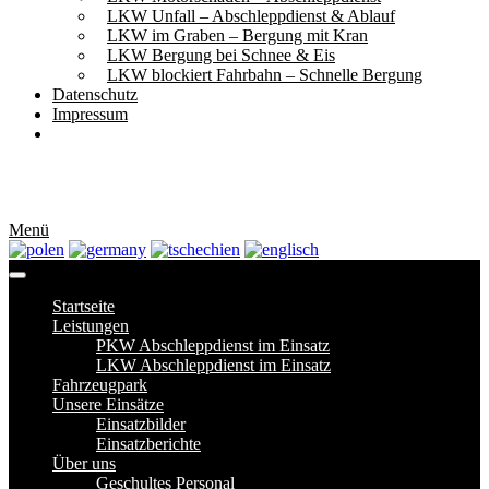
LKW Unfall – Abschleppdienst & Ablauf
LKW im Graben – Bergung mit Kran
LKW Bergung bei Schnee & Eis
LKW blockiert Fahrbahn – Schnelle Bergung
Datenschutz
Impressum
Menü
Startseite
Leistungen
PKW Abschleppdienst im Einsatz
LKW Abschleppdienst im Einsatz
Fahrzeugpark
Unsere Einsätze
Einsatzbilder
Einsatzberichte
Über uns
Geschultes Personal